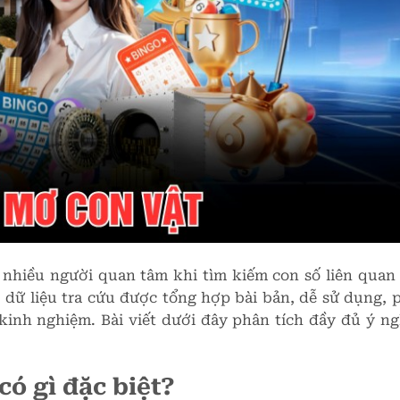
nhiều người quan tâm khi tìm kiếm con số liên quan 
, dữ liệu tra cứu được tổng hợp bài bản, dễ sử dụng, 
kinh nghiệm. Bài viết dưới đây phân tích đầy đủ ý ng
có gì đặc biệt?