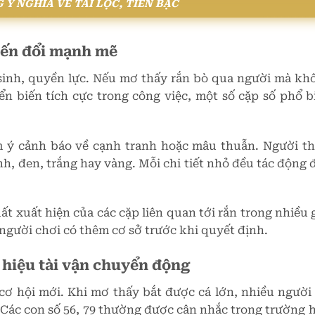
Ý NGHĨA VỀ TÀI LỘC, TIỀN BẠC
iến đổi mạnh mẽ
 sinh, quyền lực. Nếu mơ thấy rắn bò qua người mà kh
yển biến tích cực trong công việc, một số cặp số phổ b
m ý cảnh báo về cạnh tranh hoặc mâu thuẫn. Người t
h, đen, trắng hay vàng. Mỗi chi tiết nhỏ đều tác động 
ất xuất hiện của các cặp liên quan tới rắn trong nhiều g
người chơi có thêm cơ sở trước khi quyết định.
u hiệu tài vận chuyển động
, cơ hội mới. Khi mơ thấy bắt được cá lớn, nhiều người 
. Các con số 56, 79 thường được cân nhắc trong trường 