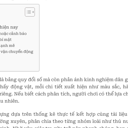
 hiện nay
 hoặc cảnh báo
 bí mật
 mạnh mẽ
ài vận chuyển động
là bảng quy đổi số mà còn phản ánh kinh nghiệm dân g
thấy động vật, mỗi chi tiết xuất hiện như màu sắc, h
riêng. Nếu biết cách phân tích, người chơi có thể lựa c
u nhiên.
ng dựa trên thống kê thực tế kết hợp cùng tài liệu
ờng xuyên, phân chia theo từng nhóm loài như thú nu