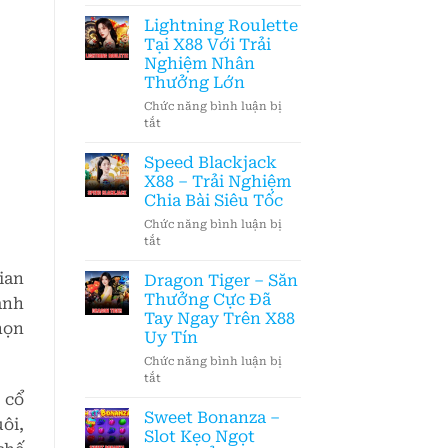
Baccarat
Ấn
Squeeze
Độ
Lightning Roulette
–
Cực
Tại X88 Với Trải
Dự
Cuốn
Nghiệm Nhân
Đoán
Tại
Thưởng Lớn
Bài
X88
Đỉnh
Chức năng bình luận bị
Cao,
ở
tắt
Dễ
Lightning
Trúng
Roulette
Speed Blackjack
Lớn
Tại
X88 – Trải Nghiệm
X88
Chia Bài Siêu Tốc
Với
Chức năng bình luận bị
Trải
ở
tắt
Nghiệm
Speed
Nhân
Blackjack
Thưởng
ian
Dragon Tiger – Săn
X88
Lớn
Thưởng Cực Đã
ành
–
Tay Ngay Trên X88
Trải
họn
Uy Tín
Nghiệm
Chia
Chức năng bình luận bị
Bài
ở
tắt
Siêu
Dragon
 cổ
Tốc
Tiger
Sweet Bonanza –
ôi,
–
Slot Kẹo Ngọt
Săn