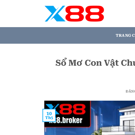
Bỏ
qua
nội
dung
TRANG C
Sổ Mơ Con Vật Ch
ĐĂN
10
Th5