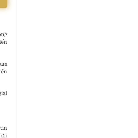
ông
iến
ham
đến
iai
tin
hợp