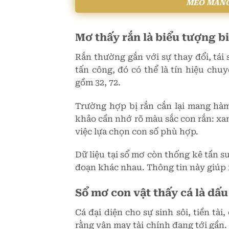
MÈO MANG 
Mơ thấy rắn là biểu tượng b
Rắn thường gắn với sự thay đổi, tái
tấn công, đó có thể là tín hiệu chu
gồm 32, 72.
Trường hợp bị rắn cắn lại mang hà
khảo cần nhớ rõ màu sắc con rắn: xan
việc lựa chọn con số phù hợp.
Dữ liệu tại sổ mơ còn thống kê tần su
đoạn khác nhau. Thông tin này giúp 
Sổ mơ con vật thấy cá là dấ
Cá đại diện cho sự sinh sôi, tiền tài
rằng vận may tài chính đang tới gần