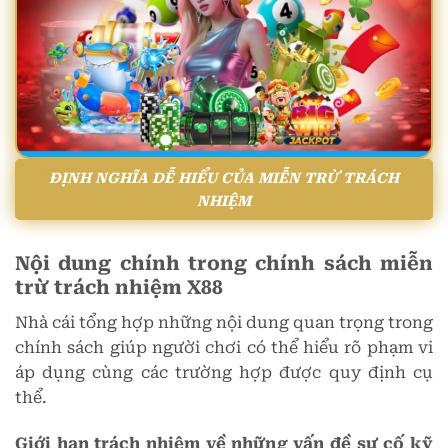
ĐỊNH NGHĨA DỄ HIỂU CỦA MIỄN TRỪ TRÁCH
NHIỆM
Nội dung chính trong chính sách miễn
trừ trách nhiệm X88
Nhà cái tổng hợp những nội dung quan trọng trong
chính sách giúp người chơi có thể hiểu rõ phạm vi
áp dụng cùng các trường hợp được quy định cụ
thể.
Giới hạn trách nhiệm về những vấn đề sự cố kỹ