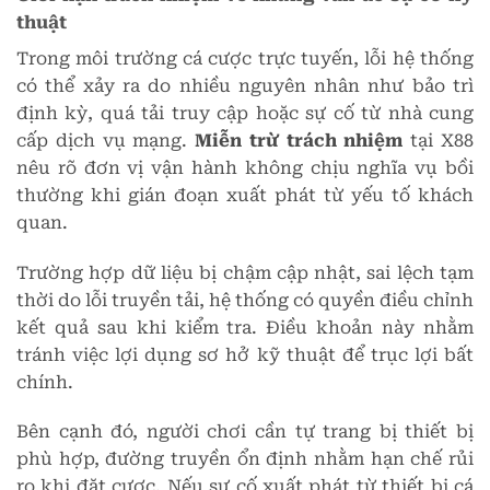
thuật
Trong môi trường cá cược trực tuyến, lỗi hệ thống
có thể xảy ra do nhiều nguyên nhân như bảo trì
định kỳ, quá tải truy cập hoặc sự cố từ nhà cung
cấp dịch vụ mạng.
Miễn trừ trách nhiệm
tại X88
nêu rõ đơn vị vận hành không chịu nghĩa vụ bồi
thường khi gián đoạn xuất phát từ yếu tố khách
quan.
Trường hợp dữ liệu bị chậm cập nhật, sai lệch tạm
thời do lỗi truyền tải, hệ thống có quyền điều chỉnh
kết quả sau khi kiểm tra. Điều khoản này nhằm
tránh việc lợi dụng sơ hở kỹ thuật để trục lợi bất
chính.
Bên cạnh đó, người chơi cần tự trang bị thiết bị
phù hợp, đường truyền ổn định nhằm hạn chế rủi
ro khi đặt cược. Nếu sự cố xuất phát từ thiết bị cá