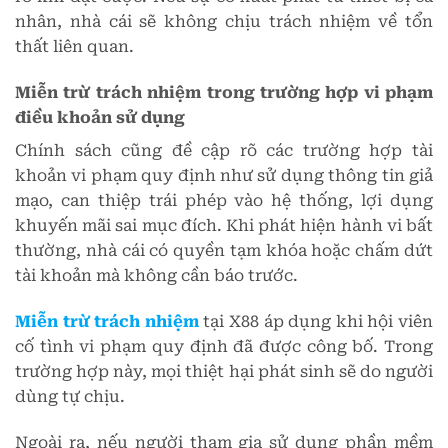
nhân, nhà cái sẽ không chịu trách nhiệm về tổn
thất liên quan.
Miễn trừ trách nhiệm trong trường hợp vi phạm
điều khoản sử dụng
Chính sách cũng đề cập rõ các trường hợp tài
khoản vi phạm quy định như sử dụng thông tin giả
mạo, can thiệp trái phép vào hệ thống, lợi dụng
khuyến mãi sai mục đích. Khi phát hiện hành vi bất
thường, nhà cái có quyền tạm khóa hoặc chấm dứt
tài khoản mà không cần báo trước.
Miễn trừ trách nhiệm
tại X88 áp dụng khi hội viên
cố tình vi phạm quy định đã được công bố. Trong
trường hợp này, mọi thiệt hại phát sinh sẽ do người
dùng tự chịu.
Ngoài ra, nếu người tham gia sử dụng phần mềm