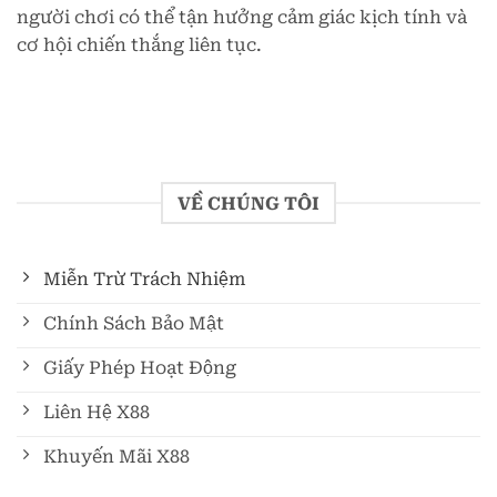
người chơi có thể tận hưởng cảm giác kịch tính và
cơ hội chiến thắng liên tục.
VỀ CHÚNG TÔI
Miễn Trừ Trách Nhiệm
Chính Sách Bảo Mật
Giấy Phép Hoạt Động
Liên Hệ X88
Khuyến Mãi X88