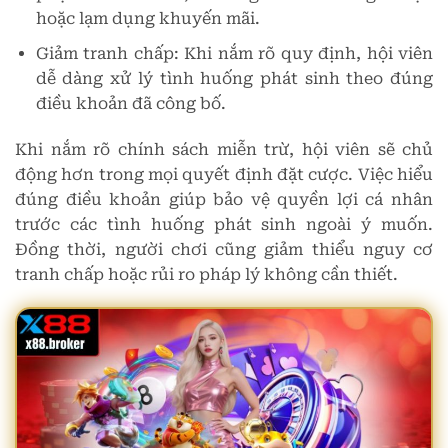
hoặc lạm dụng khuyến mãi.
Giảm tranh chấp: Khi nắm rõ quy định, hội viên
dễ dàng xử lý tình huống phát sinh theo đúng
điều khoản đã công bố.
Khi nắm rõ chính sách miễn trừ, hội viên sẽ chủ
động hơn trong mọi quyết định đặt cược. Việc hiểu
đúng điều khoản giúp bảo vệ quyền lợi cá nhân
trước các tình huống phát sinh ngoài ý muốn.
Đồng thời, người chơi cũng giảm thiểu nguy cơ
tranh chấp hoặc rủi ro pháp lý không cần thiết.