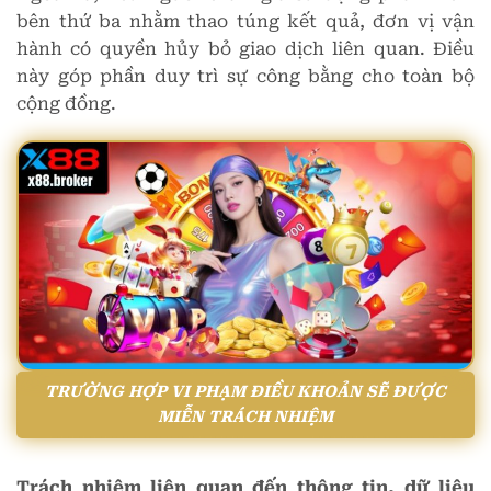
bên thứ ba nhằm thao túng kết quả, đơn vị vận
hành có quyền hủy bỏ giao dịch liên quan. Điều
này góp phần duy trì sự công bằng cho toàn bộ
cộng đồng.
TRƯỜNG HỢP VI PHẠM ĐIỀU KHOẢN SẼ ĐƯỢC
MIỄN TRÁCH NHIỆM
Trách nhiệm liên quan đến thông tin, dữ liệu