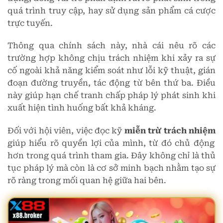
quá trình truy cập, hay sử dụng sản phẩm cá cược
trực tuyến.
Thông qua chính sách này, nhà cái nêu rõ các
trường hợp không chịu trách nhiệm khi xảy ra sự
cố ngoài khả năng kiểm soát như lỗi kỹ thuật, gián
đoạn đường truyền, tác động từ bên thứ ba. Điều
này giúp hạn chế tranh chấp pháp lý phát sinh khi
xuất hiện tình huống bất khả kháng.
Đối với hội viên, việc đọc kỹ
miễn trừ trách nhiệm
giúp hiểu rõ quyền lợi của mình, từ đó chủ động
hơn trong quá trình tham gia. Đây không chỉ là thủ
tục pháp lý mà còn là cơ sở minh bạch nhằm tạo sự
rõ ràng trong mối quan hệ giữa hai bên.