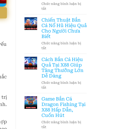
Câu
Chức năng bình luận bị
Cá
ở
tắt
Thưởng
Starlight
Lớn
Princess
Chiến Thuật Bắn
Dành
Tại
Cá Nổ Hũ Hiệu Quả
Cho
X88
Cho Người Chưa
Bạn
–
Biết
Slot
Anime
Chức năng bình luận bị
yếu
Hấp
ở
tắt
Dẫn,
Chiến
Khó
Thuật
Cách Bắn Cá Hiệu
Quên
Bắn
Quả Tại X88 Giúp
Cá
Tăng Thưởng Lớn
Nổ
Dễ Dàng
hắc
Hũ
Hiệu
Chức năng bình luận bị
Quả
ở
tắt
Cho
Cách
 trị
Người
Bắn
Game Bắn Cá
Chưa
Cá
Dragon Fishing Tại
nh.
Biết
Hiệu
X88 Hấp Dẫn,
Quả
Cuốn Hút
Tại
hợp
X88
Chức năng bình luận bị
Giúp
ở
tắt
heo