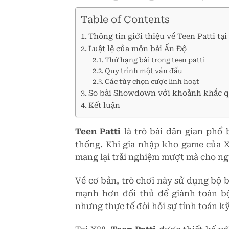
Table of Contents
Thông tin giới thiệu về Teen Patti tại
Luật lệ của môn bài Ấn Độ
Thứ hạng bài trong teen patti
Quy trình một ván đấu
Các tùy chọn cược linh hoạt
So bài Showdown với khoảnh khắc q
Kết luận
Teen Patti
là trò bài dân gian phổ 
thống. Khi gia nhập kho game của X8
mang lại trải nghiệm mượt mà cho ng
Về cơ bản, trò chơi này sử dụng bộ b
mạnh hơn đối thủ để giành toàn bộ
nhưng thực tế đòi hỏi sự tính toán kỹ