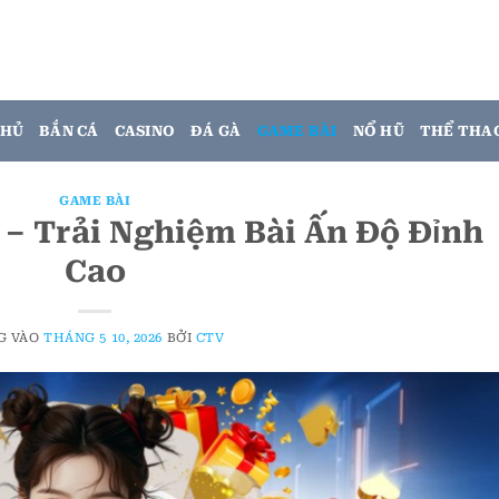
HỦ
BẮN CÁ
CASINO
ĐÁ GÀ
GAME BÀI
NỔ HŨ
THỂ THA
GAME BÀI
8 – Trải Nghiệm Bài Ấn Độ Đỉnh
Cao
G VÀO
THÁNG 5 10, 2026
BỞI
CTV