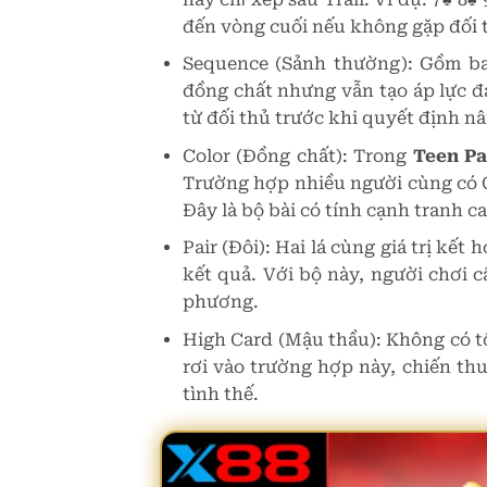
đến vòng cuối nếu không gặp đối 
Sequence (Sảnh thường): Gồm ba
đồng chất nhưng vẫn tạo áp lực đ
từ đối thủ trước khi quyết định n
Color (Đồng chất): Trong
Teen Pa
Trường hợp nhiều người cùng có Co
Đây là bộ bài có tính cạnh tranh c
Pair (Đôi): Hai lá cùng giá trị kết 
kết quả. Với bộ này, người chơi 
phương.
High Card (Mậu thầu): Không có tổ
rơi vào trường hợp này, chiến th
tình thế.