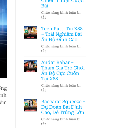
Chiến Thuật Cược
–
Bài
Luật
Chơi,
Chức năng bình luận bị
Mẹo
ở
tắt
Thắng
Omaha
Lớn
Poker
Teen Patti Tại X88
2026
Tại
– Trải Nghiệm Bài
Hot!
X88
Ấn Độ Đỉnh Cao
–
Chức năng bình luận bị
Đỉnh
ở
tắt
Cao
Teen
Chiến
Patti
Thuật
Andar Bahar –
Tại
Cược
Tham Gia Trò Chơi
X88
Bài
Ấn Độ Cực Cuốn
–
Tại X88
Trải
Nghiệm
Chức năng bình luận bị
ởng
Bài
ở
tắt
ỉnh
Ấn
Andar
Độ
Bahar
Baccarat Squeeze –
iểm
Đỉnh
–
Dự Đoán Bài Đỉnh
Cao
Tham
Cao, Dễ Trúng Lớn
Gia
Chức năng bình luận bị
Trò
ở
tắt
Chơi