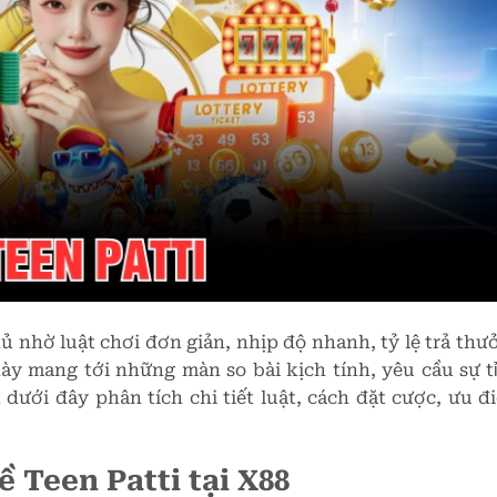
ủ nhờ luật chơi đơn giản, nhịp độ nhanh, tỷ lệ trả thư
ày mang tới những màn so bài kịch tính, yêu cầu sự t
t dưới đây phân tích chi tiết luật, cách đặt cược, ưu đ
ề Teen Patti tại X88