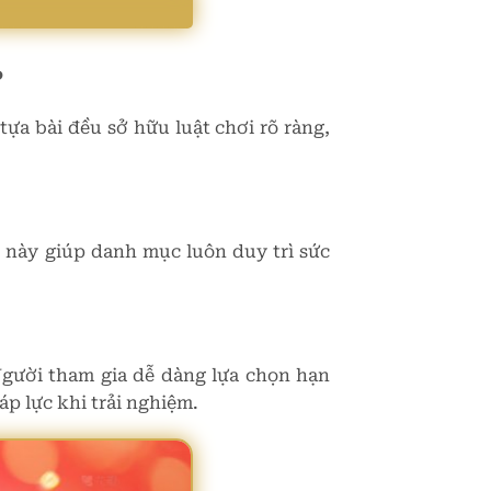
?
ựa bài đều sở hữu luật chơi rõ ràng,
 này giúp danh mục luôn duy trì sức
Người tham gia dễ dàng lựa chọn hạn
p lực khi trải nghiệm.