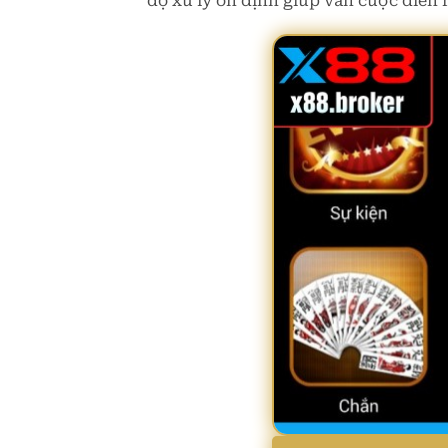
độ xử lý ổn định giúp ván cược diễn 