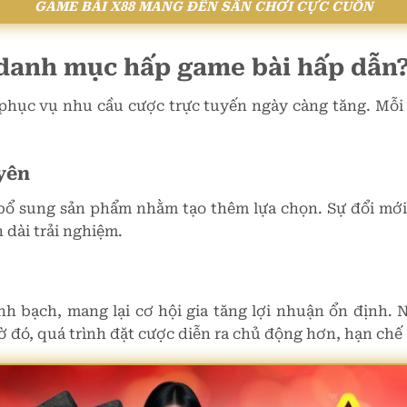
GAME BÀI X88 MANG ĐẾN SÂN CHƠI CỰC CUỐN
 danh mục hấp game bài hấp dẫn
hục vụ nhu cầu cược trực tuyến ngày càng tăng. Mỗi t
yên
 bổ sung sản phẩm nhằm tạo thêm lựa chọn. Sự đổi mới
 dài trải nghiệm.
nh bạch, mang lại cơ hội gia tăng lợi nhuận ổn định. 
đó, quá trình đặt cược diễn ra chủ động hơn, hạn chế á