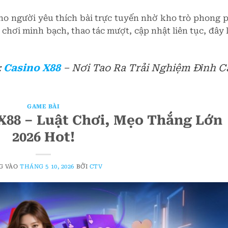
ho người yêu thích bài trực tuyến nhờ kho trò phong p
 chơi minh bạch, thao tác mượt, cập nhật liên tục, đây
:
Casino X88
– Nơi Tao Ra Trải Nghiệm Đỉnh 
GAME BÀI
X88 – Luật Chơi, Mẹo Thắng Lớn
2026 Hot!
G VÀO
THÁNG 5 10, 2026
BỞI
CTV