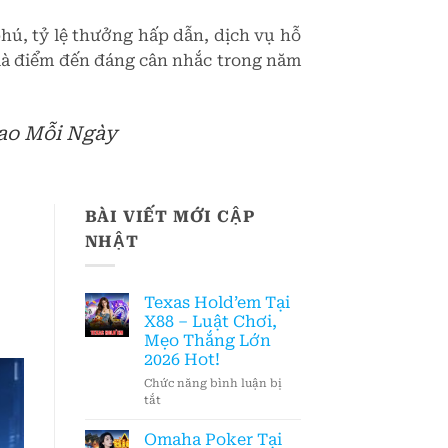
hú, tỷ lệ thưởng hấp dẫn, dịch vụ hỗ
 là điểm đến đáng cân nhắc trong năm
Cao Mỗi Ngày
BÀI VIẾT MỚI CẬP
NHẬT
Texas Hold’em Tại
X88 – Luật Chơi,
Mẹo Thắng Lớn
2026 Hot!
Chức năng bình luận bị
ở
tắt
Texas
Hold’em
Omaha Poker Tại