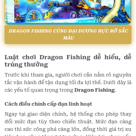
DRAGON FISHING CÙNG ĐẠI DƯƠNG RỰC RỠ SẮC
MÀU
Luật chơi Dragon Fishing dễ hiểu, dễ
trúng thưởng
Trước khi tham gia, người chơi cần nắm rõ nguyên
tắc vận hành để tận dụng tối đa lợi thế. Dưới đây là
các yếu tố quan trọng trong
Dragon Fishing
.
Cách điều chỉnh cấp đạn linh hoạt
Ngay tại giao diện chính, hệ thống cho phép thay
đổi mức đạn tùy theo chiến thuật. Mức đạn càng
cao thì sức công phá càng lớn, đồng thời giá trị xu