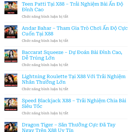
Poker
Teen Patti Tại X88 – Trải Nghiệm Bài Ấn Độ
Chơi,
Tại
Mẹo
Đỉnh Cao
X88
Thắng
ở
Chức năng bình luận bị tắt
–
Lớn
Teen
Đỉnh
2026
Patti
Andar Bahar – Tham Gia Trò Chơi Ấn Độ Cực
Cao
Hot!
Tại
Chiến
Cuốn Tại X88
X88
Thuật
ở
Chức năng bình luận bị tắt
–
Cược
Andar
Trải
Bài
Bahar
Baccarat Squeeze – Dự Đoán Bài Đỉnh Cao,
Nghiệm
–
Bài
Dễ Trúng Lớn
Tham
Ấn
ở
Chức năng bình luận bị tắt
Gia
Độ
Baccarat
Trò
Đỉnh
Squeeze
Lightning Roulette Tại X88 Với Trải Nghiệm
Chơi
Cao
–
Ấn
Nhân Thưởng Lớn
Dự
Độ
ở
Chức năng bình luận bị tắt
Đoán
Cực
Lightning
Bài
Cuốn
Roulette
Speed Blackjack X88 – Trải Nghiệm Chia Bài
Đỉnh
Tại
Tại
Cao,
Siêu Tốc
X88
X88
Dễ
ở
Chức năng bình luận bị tắt
Với
Trúng
Speed
Trải
Lớn
Blackjack
Dragon Tiger – Săn Thưởng Cực Đã Tay
Nghiệm
X88
Nhân
Ngay Trên X88 Uy Tín