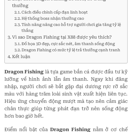
thưởng
Cách điều chỉnh cấp đạn linh hoạt
Hệ thống boss nhận thưởng cao
Tính năng nâng cao hỗ trợ người chơi gia tăng tỷ lệ
thắng
Vì sao Dragon Fishing tại X88 được yêu thích?
Đồ họa 3D đẹp, cực sắc nét, âm thanh sống động
Dragon Fishing có mức tỷ lệ trả thưởng cạnh tranh
Kết luận
Dragon Fishing
là tựa game bắn cá được đầu tư kỹ
lưỡng về hình ảnh lẫn âm thanh. Ngay khi đăng
nhập, người chơi sẽ bắt gặp đại dương rực rỡ sắc
màu với hàng trăm loài sinh vật xuất hiện liên tục.
Hiệu ứng chuyển động mượt mà tạo nên cảm giác
chân thực giúp từng phát đạn trở nên sống động
hơn bao giờ hết.
Điểm nổi bật của
Dragon Fishing
nằm ở cơ chế