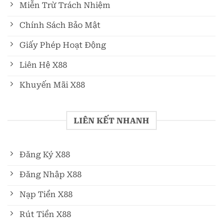
Miễn Trừ Trách Nhiệm
Chính Sách Bảo Mật
Giấy Phép Hoạt Động
Liên Hệ X88
Khuyến Mãi X88
LIÊN KẾT NHANH
Đăng Ký X88
Đăng Nhập X88
Nạp Tiền X88
Rút Tiền X88