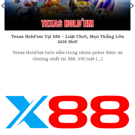
Texas Hold’em Tại X88 – Luật Chơi, Mẹo Thắng Lớn
2026 Hot!
Texas Hold’em luôn nằm trong nhóm poker được ưa
chuộng nhất tại X88. Với luật [...]