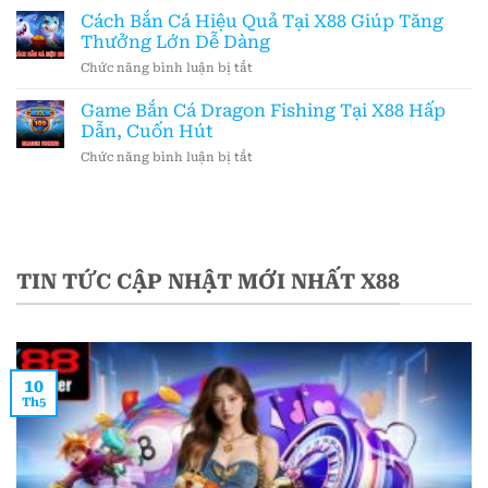
Dành
Thuật
Cách Bắn Cá Hiệu Quả Tại X88 Giúp Tăng
Anime
Cho
Bắn
Hấp
Thưởng Lớn Dễ Dàng
Bạn
Cá
Dẫn,
ở
Chức năng bình luận bị tắt
Nổ
Khó
Cách
Hũ
Quên
Bắn
Game Bắn Cá Dragon Fishing Tại X88 Hấp
Hiệu
Cá
Quả
Dẫn, Cuốn Hút
Hiệu
Cho
ở
Chức năng bình luận bị tắt
Quả
Người
Game
Tại
Chưa
Bắn
X88
Biết
Cá
Giúp
Dragon
Tăng
Fishing
Thưởng
Tại
Lớn
TIN TỨC CẬP NHẬT MỚI NHẤT X88
X88
Dễ
Hấp
Dàng
Dẫn,
Cuốn
Hút
10
Th5