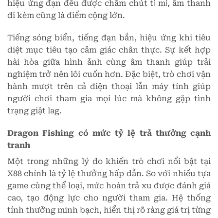
hiệu ứng đạn đều được chăm chút tỉ mỉ, âm thanh
đi kèm cũng là điểm cộng lớn.
Tiếng sóng biển, tiếng đạn bắn, hiệu ứng khi tiêu
diệt mục tiêu tạo cảm giác chân thực. Sự kết hợp
hài hòa giữa hình ảnh cùng âm thanh giúp trải
nghiệm trở nên lôi cuốn hơn. Đặc biệt, trò chơi vận
hành mượt trên cả điện thoại lẫn máy tính giúp
người chơi tham gia mọi lúc mà không gặp tình
trạng giật lag.
Dragon Fishing có mức tỷ lệ trả thưởng cạnh
tranh
Một trong những lý do khiến trò chơi nổi bật tại
X88 chính là tỷ lệ thưởng hấp dẫn. So với nhiều tựa
game cùng thể loại, mức hoàn trả xu được đánh giá
cao, tạo động lực cho người tham gia. Hệ thống
tính thưởng minh bạch, hiển thị rõ ràng giá trị từng